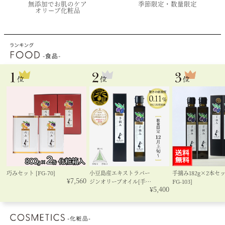
無添加でお肌のケア
季節限定・数量限定
オリーブ化粧品
小豆島産エキストラバー
巧みセット [FG-70]
手摘み182g×2本セッ
¥7,560
ジンオリーブオイル[手…
FG-103]
¥5,400
56