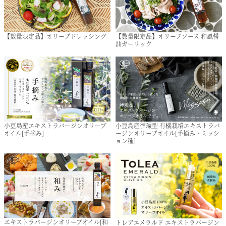
【数量限定品】オリーブドレッシング
【数量限定品】オリーブソース 和風醤
油ガーリック
小豆島産エキストラバージンオリーブ
小豆島産循環型 有機栽培エキストラバ
オイル[手摘み]
ージンオリーブオイル[手摘み・ミッシ
ョン種]
エキストラバージンオリーブオイル[和
トレアエメラルド エキストラバージン