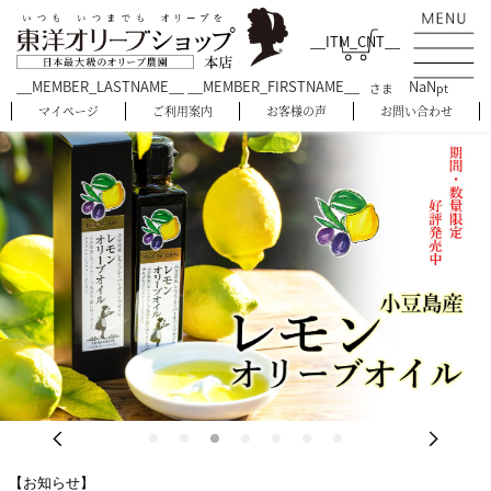
__ITM_CNT__
__MEMBER_LASTNAME__ __MEMBER_FIRSTNAME__
NaN
さま
pt
マイページ
ご利用案内
お客様の声
お問い合わせ
【お知らせ】