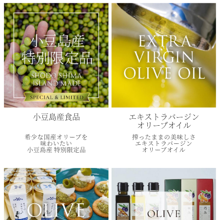
小豆島産食品
エキストラバージン
オリーブオイル
希少な国産オリーブを
搾ったままの美味しさ
味わいたい
エキストラバージン
小豆島産 特別限定品
オリーブオイル