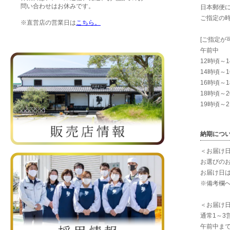
問い合わせはお休みです。
日本郵便
ご指定の
※直営店の営業日は
こちら。
[ご指定が
午前中
12時頃～
14時頃～
16時頃～
18時頃～
19時頃～
納期につ
＜お届け
お選びの
お届け日
※備考欄
＜お届け
通常1～3
午前中ま