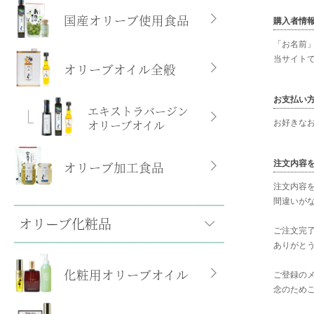
国産オリーブ使用食品
購入者情
「お名前
当サイト
オリーブオイル全般
お支払い
エキストラバージン
オリーブオイル
お好きな
オリーブ加工食品
注文内容
注文内容
間違いが
オリーブ化粧品
ご注文完
ありがと
化粧用オリーブオイル
ご登録の
念のため