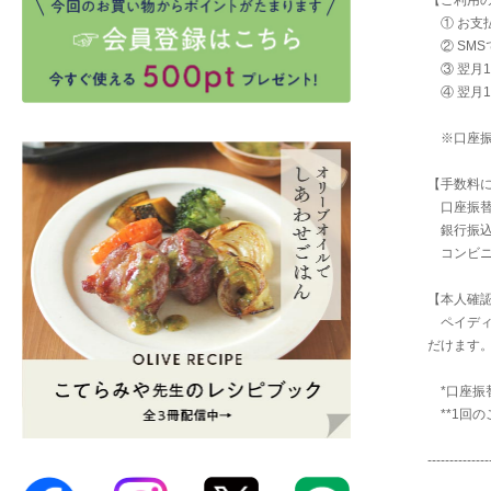
【ご利用
① お支
② SM
③ 翌月1
④ 翌月
※口座振替
【手数料
口座振替
銀行振込
コンビニ
【本人確
ペイディ
だけます
*口座振
**1回の
--------------