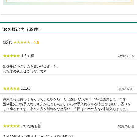
お客様の声（39件）
総評:
4.9
すもも様
2026/05/15
出張用に小さいのを買い替えました。
化粧水のあとはこれだけです
LEE様
2026/04/01
実家で母に買ってもらっていた頃から、母と妹と3人でもう25年位愛用しています！
髪や指先のお手入れにも欠かせませんが、顔のお手入れをする時にとてもいい香りが
して癒されます。小さい方が新鮮かなと思い、今回は20mlの方を2本購入しました。
いいだもも様
2026/01/18
もう20年以上の東洋オリーブさんの愛用者です