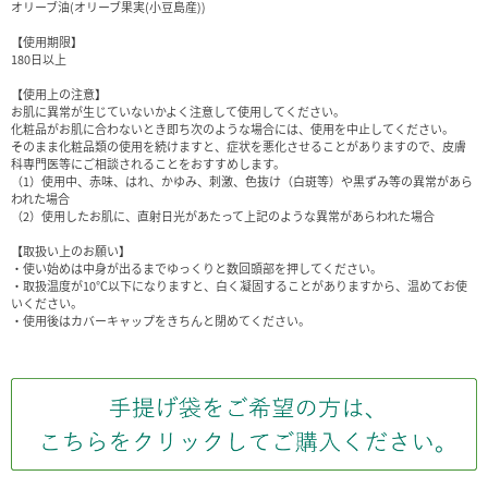
オリーブ油(オリーブ果実(小豆島産))
【使用期限】
180日以上
【使用上の注意】
お肌に異常が生じていないかよく注意して使用してください。
化粧品がお肌に合わないとき即ち次のような場合には、使用を中止してください。
そのまま化粧品類の使用を続けますと、症状を悪化させることがありますので、皮膚
科専門医等にご相談されることをおすすめします。
（1）使用中、赤味、はれ、かゆみ、刺激、色抜け（白斑等）や黒ずみ等の異常があら
われた場合
（2）使用したお肌に、直射日光があたって上記のような異常があらわれた場合
【取扱い上のお願い】
・使い始めは中身が出るまでゆっくりと数回頭部を押してください。
・取扱温度が10℃以下になりますと、白く凝固することがありますから、温めてお使
いください。
・使用後はカバーキャップをきちんと閉めてください。