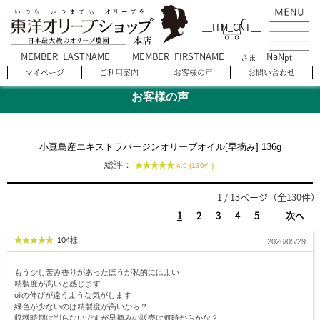
__ITM_CNT__
__MEMBER_LASTNAME__ __MEMBER_FIRSTNAME__
NaN
さま
pt
マイページ
ご利用案内
お客様の声
お問い合わせ
お客様の声
小豆島産エキストラバージンオリーブオイル[早摘み] 136g
総評：
4.9 (130件)
1 / 13ページ（全130件）
1
2
3
4
5
次へ
104様
2026/05/29
もう少し苦み香りがあったほうが私的にはよい
精製度が高いと感じます
oilの伸びが違うような気がします
緑色が少ないのは精製度が高いから？
収穫時期は判らないですが早摘みの販売は何時からかな？