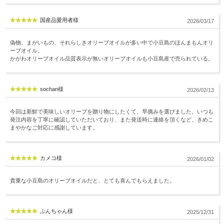
国産品愛用者様
2026/03/17
偽物、まがいもの、それらしきオリーブオイルが多い中で小豆島のほんまもんオリ
ーブオイル。
かがわオリーブオイル品質表示が無いオリーブオイルも小豆島産で売られている。
sochan様
2026/02/13
今回は新鮮で美味しいオリーブを贈り物にしたくて、早摘みを選びました。いつも
発注内容を丁寧に確認していただいており、また発送時に連絡を頂くなど、きめこ
まやかなご対応に感謝しています。
カメコ様
2026/01/02
貴重な小豆島のオリーブオイルだと、とても喜んでもらえました。
ぶんちゃん様
2025/12/31