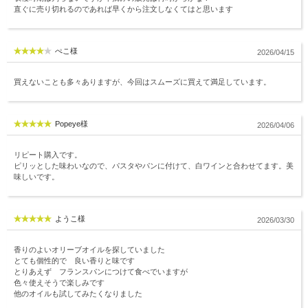
直ぐに売り切れるのであれば早くから注文しなくてはと思います
ぺこ様
2026/04/15
買えないことも多々ありますが、今回はスムーズに買えて満足しています。
Popeye様
2026/04/06
リピート購入です。
ピリッとした味わいなので、パスタやパンに付けて、白ワインと合わせてます。美
味しいです。
ようこ様
2026/03/30
香りのよいオリーブオイルを探していました
とても個性的で 良い香りと味です
とりあえず フランスパンにつけて食べでいますが
色々使えそうで楽しみです
他のオイルも試してみたくなりました