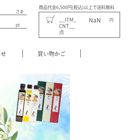
商品代金6,500円(税込)以上で送料無料
さま
__ITM_
NaN
円
pt
CNT__
点
わせ
買い物かご
TAL__