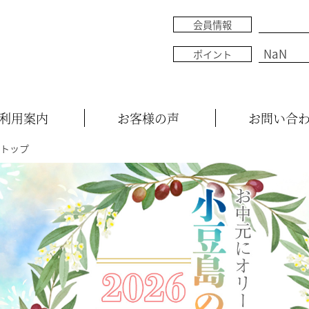
会員情報
NaN
ポイント
利用案内
お客様の声
お問い合
トップ
__
__MEMBER_HOLDINGPOINT__
__ITM_CNT__
__ITM_TO